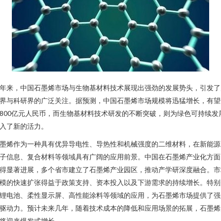
年来，中国石墨烯市场与生物基材料技术展现出强劲的发展势头，引发了
界与科研界的广泛关注。据预测，中国石墨烯市场规模将迅猛增长，有望
800亿元人民币，而生物基材料技术研发的不断突破，则为绿色可持续发
入了新的活力。
墨烯作为一种具有优异导电性、导热性和机械强度的二维材料，在新能源
子信息、复合材料等领域具有广阔的应用前景。中国在石墨烯产业化方面
得显著进展，多个省市建立了石墨烯产业园区，推动产学研深度融合。市
模的快速扩张得益于政策支持、资本投入以及下游需求的持续增长。特别
锂电池、柔性显示屏、高性能涂料等领域的应用，为石墨烯市场提供了强
驱动力。预计未来几年，随着技术成本的降低和应用场景的拓展，石墨烯
将迎来爆发式增长。