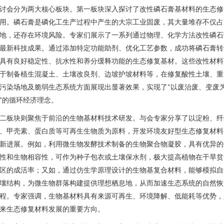
讨会分为两大核心板块。第一板块深入探讨了改性磷石膏基材料的生态修
用。磷石膏是磷化工生产过程中产生的大宗工业固废，其大量堆存不仅占
地，还存在环境风险。专家们展示了一系列通过物理、化学方法改性磷石
最新科技成果。通过添加特定功能助剂、优化工艺参数，成功将磷石膏转
具有良好稳定性、抗水性和养分缓释功能的生态修复基材。这些改性材料
于制备植生混凝土、土壤改良剂、边坡护坡材料等，在修复酸性土壤、重
污染场地及脆弱生态系统方面展现出显著效果，实现了“以废治废、变废
”的循环经济理念。
二板块则聚焦于前沿的生物基材料技术研发。与会专家分享了以淀粉、纤
、甲壳素、蛋白质等可再生生物质为原料，开发环境友好型生态修复材料
新进展。例如，利用微生物发酵技术制备的生物聚合物凝胶，具有优异的
性和生物相容性，可作为种子包衣或土壤保水剂，极大提高植物在干旱贫
区的成活率；又如，通过仿生学原理设计的生物基复合材料，能够模拟自
壤结构，为微生物群落构建提供理想栖息地，从而加速生态系统的自然恢
程。专家强调，生物基材料具有来源可再生、环境降解、低能耗等优势，
来生态修复材料发展的重要方向。