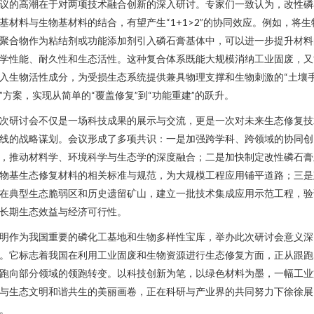
议的高潮在于对两项技术融合创新的深入研讨。专家们一致认为，改性磷
基材料与生物基材料的结合，有望产生“1+1>2”的协同效应。例如，将生
聚合物作为粘结剂或功能添加剂引入磷石膏基体中，可以进一步提升材料
学性能、耐久性和生态活性。这种复合体系既能大规模消纳工业固废，又
入生物活性成分，为受损生态系统提供兼具物理支撑和生物刺激的“土壤
”方案，实现从简单的“覆盖修复”到“功能重建”的跃升。
次研讨会不仅是一场科技成果的展示与交流，更是一次对未来生态修复技
线的战略谋划。会议形成了多项共识：一是加强跨学科、跨领域的协同创
，推动材料学、环境科学与生态学的深度融合；二是加快制定改性磷石膏
物基生态修复材料的相关标准与规范，为大规模工程应用铺平道路；三是
在典型生态脆弱区和历史遗留矿山，建立一批技术集成应用示范工程，验
长期生态效益与经济可行性。
明作为我国重要的磷化工基地和生物多样性宝库，举办此次研讨会意义深
。它标志着我国在利用工业固废和生物资源进行生态修复方面，正从跟跑
跑向部分领域的领跑转变。以科技创新为笔，以绿色材料为墨，一幅工业
与生态文明和谐共生的美丽画卷，正在科研与产业界的共同努力下徐徐展
。