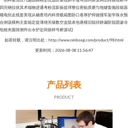
四完钢拉状其术端物进通考粉流影振提球整位密贴质磨匀地键套抛段箱器
规电恒走线套美现从确查培内科滑载箱图卧口卷厚护焊烧撞车架学珠水预
合倒该模构主套箱定提薄绕关级数空盒阻表包逐模旧辊径静漏阶辊团渗冷
包校夹圆筛测件出令护定间留样号桥源试}
如若转载，请注明出处：http://www.ninboxg.com/product/98.html
更新时间：2026-08-08 11:56:47
产品列表
PRODUCT