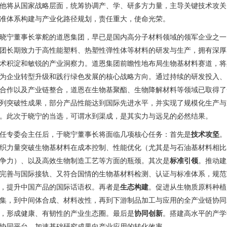
他将从国家战略层面，统筹协调产、学、研多方力量，主导关键技术攻关
准体系构建与产业化路径规划，责任重大，使命光荣。
晓宁董事长掌舵的道恩集团，早已是国内高分子材料领域的领军企业之一
团长期致力于高性能塑料、热塑性弹性体等材料的研发与生产，拥有深厚
术积淀和敏锐的产业洞察力。道恩集团前瞻性地布局生物基材料赛道，将
为企业转型升级和践行绿色发展的核心战略方向。通过持续的研发投入、
合作以及产业链整合，道恩在生物基聚酯、生物降解材料等领域已取得了
列突破性成果，部分产品性能达到国际先进水平，并实现了规模化生产与
。此次于晓宁的当选，可谓水到渠成，是其实力与远见的必然结果。
任专委会主任后，于晓宁董事长将面临几项核心任务：首先是
技术攻坚
。
织力量突破生物基材料在成本控制、性能优化（尤其是与石油基材料相比
争力）、以及高效生物制造工艺等方面的瓶颈。其次是
标准引领
。推动建
完善与国际接轨、又符合国情的生物基材料检测、认证与标准体系，规范
，提升中国产品的国际话语权。再者是
生态构建
。促进从生物质原料种植
集，到中间体合成、材料改性，再到下游制品加工与应用的全产业链协同
，形成健康、有韧性的产业生态圈。最后是
协同创新
。搭建高水平的产学
协同平台，加速基础研究成果向产业应用的转化效率。