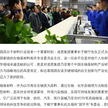
国高分子材料行业迎来一个重要时刻：道恩集团董事长于晓宁先生正式当
国家级的生物基材料相关专业委员会主任。这一任命不仅是对他个人在材
学领域卓越贡献的认可，更是对道恩集团乃至整个中国生物基材料产业研
力与战略地位的高度肯定，标志着我国在该关键领域的自主创新与产业化
迈入了新的阶段。
物基材料，作为以可再生生物质为原料，通过生物、化学及物理方法制造
型材料，是应对全球资源紧张、环境污染挑战，实现可持续发展的重要突
。它广泛应用于包装、纺织、汽车、医疗器械乃至3D打印等高端领域，
球绿色科技竞争的前沿阵地。于晓宁董事长此次领衔“国字号”专委会，意